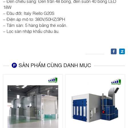
– Đèn chiếu sáng: Đèn trần 48 bóng, đèn sườn 40 bóng LED
18W
– Đầu đốt: Italy Riello G20S
– Điện áp mô tơ: 380V/50HZ/3PH
– Tấm sàn: 5 hàng bằng thé xoắn.
– Lọc sàn nhập khẩu châu âu.
SẢN PHẨM CÙNG DANH MỤC