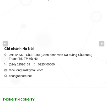
PREVIOUS
NEXT
Chi nhánh HCM
Số 110 Trần Văn Mười, P. Xuân Thới Đông, TPHCM
(024) 62596159
0925400000
tancuongtsa@gmail.com
phongsonoto.net
THÔNG TIN CÔNG TY