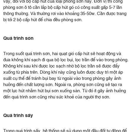
vậy, đối với bộ cấp hút của loại phòng sơn này. Đơn vị thi công
phòng sơn ô tô cần lắp bộ cấp hút gó có công suất gấp 5-7 lần
thông thường. Và thường rơi vào khoảng 35-50w. Cần được trang
bị tới 2 bộ cấp hút để chia đều phòng sơn.
Quá trình sơn
Trong suốt quá trình sơn, hai quạt gió cấp hút sẽ hoạt động và
đưa không khí sạch đi qua bộ lọc bụi, lọc trần để vào trong phòng.
Không khí sau khi được lọc sạch nhờ bộ lọc trần sẽ được đẩy
xuống từ phía trên. Dòng khí này cũng luôn được duy trì một áp
suất cụ thể để tránh bụi bay từ ngoài vào trong phòng gây ảnh
hưởng đến chất lượng sơn. Ngoài ra, phòng sơn cũng sẽ tạo ra
một lực hút nhằm hút bụi sơn xuống sàn. Từ đó ít gây ảnh hưởng
đến quá trình sơn cũng như sức khoẻ của người thợ sơn.
Quá trình sấy
Trong quá trình sấy, hệ thống sẽ sử dụng một đầu đốt tự động để