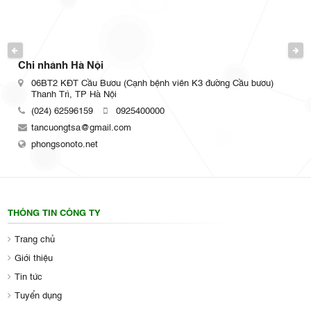
PREVIOUS
NEXT
Chi nhánh HCM
Số 110 Trần Văn Mười, P. Xuân Thới Đông, TPHCM
(024) 62596159
0925400000
tancuongtsa@gmail.com
phongsonoto.net
THÔNG TIN CÔNG TY
Trang chủ
Giới thiệu
Tin tức
Tuyển dụng