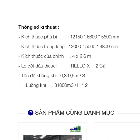
Thông số kĩ thuật :
- Kích thước phủ bì : 12150 * 6600 * 5600mm
- Kích thước trong lòng : 12000 * 5000 * 4800mm
- Kích thước cửa chính : 4 x 2,6 m
- Lò đốt dầu diesel : RELLO X 2 Cái
- Tốc độ không khí : 0,3-0,5m / S
- Luồng khí : 31000m3 / H * 2
SẢN PHẨM CÙNG DANH MỤC