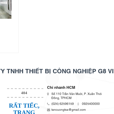
Y TNHH THIẾT BỊ CÔNG NGHIỆP G8 V
Chi nhánh HCM
Số 110 Trần Văn Mười, P. Xuân Thới
Đông, TPHCM
(024) 62596159
0925400000
tancuongtsa@gmail.com