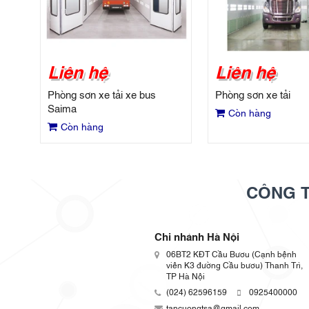
Liên hệ
Liên hệ
Phòng sơn xe tải xe bus
Phòng sơn xe tải
Saima
Còn hàng
Còn hàng
CÔNG T
Chi nhánh Hà Nội
06BT2 KĐT Cầu Bươu (Cạnh bệnh
viên K3 đường Cầu bươu) Thanh Trì,
TP Hà Nội
(024) 62596159
0925400000
tancuongtsa@gmail.com