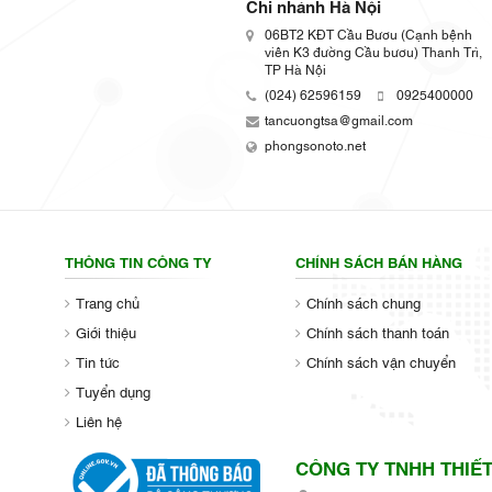
Chi nhánh Hà Nội
06BT2 KĐT Cầu Bươu (Cạnh bệnh
viên K3 đường Cầu bươu) Thanh Trì,
TP Hà Nội
(024) 62596159
0925400000
tancuongtsa@gmail.com
phongsonoto.net
THÔNG TIN CÔNG TY
CHÍNH SÁCH BÁN HÀNG
Trang chủ
Chính sách chung
Giới thiệu
Chính sách thanh toán
Tin tức
Chính sách vận chuyển
Tuyển dụng
Liên hệ
CÔNG TY TNHH THIẾT