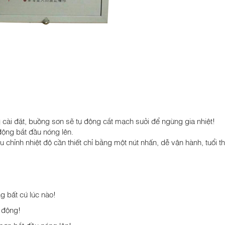
ị cài đặt, buồng sơn sẽ tự động cắt mạch sưởi để ngừng gia nhiệt!
 động bắt đầu nóng lên.
ều chỉnh nhiệt độ cần thiết chỉ bằng một nút nhấn, dễ vận hành, tuổi th
g bất cứ lúc nào!
 động!
sơn bắt đầu nóng lên!