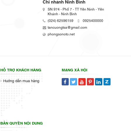
Chi nhánh Ninh Bình
SN 974 - Phố 7 - TT Yên Ninh - Yên
Khánh - Ninh Bình
(024) 62596159
0925400000
tancuongtsa@gmail.com
phongsonoto.net
HỖ TRỢ KHÁCH HÀNG
MẠNG XÃ HỘI
Hướng dẫn mua hàng
BẢN QUYỀN NỘI DUNG