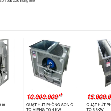
đ
10.000.000
15.000.
 tô
QUẠT HÚT PHÒNG SƠN Ô
QUẠT HÚT P
TÔ MIỆNG TO 4 KW
TÔ 5,5KW