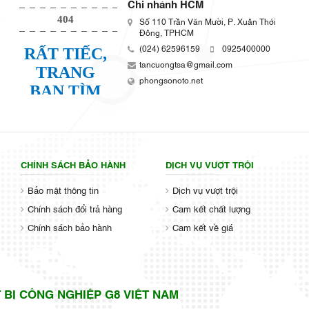
Chi nhánh HCM
Số 110 Trần Văn Mười, P. Xuân Thới
Đông, TPHCM
(024) 62596159
0925400000
tancuongtsa@gmail.com
phongsonoto.net
CHÍNH SÁCH BẢO HÀNH
DỊCH VỤ VƯỢT TRỘI
Bảo mật thông tin
Dịch vụ vượt trội
Chính sách đổi trả hàng
Cam kết chất lượng
Chính sách bảo hành
Cam kết về giá
 BỊ CÔNG NGHIỆP G8 VIỆT NAM