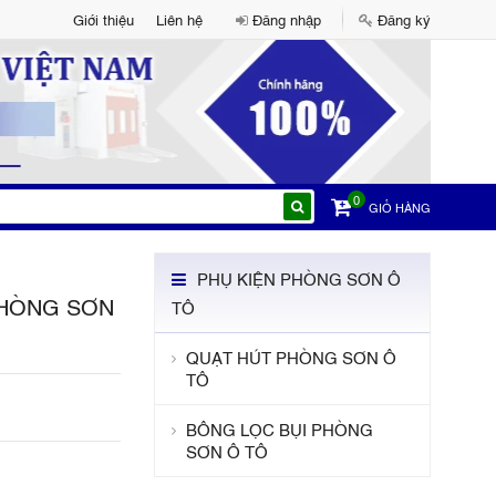
Giới thiệu
Liên hệ
Đăng nhập
Đăng ký
0
GIỎ HÀNG
PHỤ KIỆN PHÒNG SƠN Ô
PHÒNG SƠN
TÔ
QUẠT HÚT PHÒNG SƠN Ô
TÔ
BÔNG LỌC BỤI PHÒNG
SƠN Ô TÔ