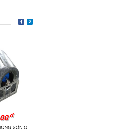
đ
000
HÒNG SƠN Ô