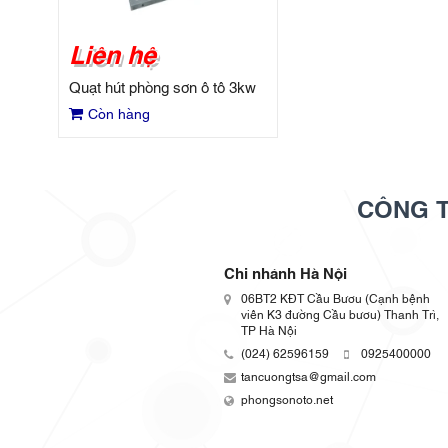
Liên hệ
Quạt hút phòng sơn ô tô 3kw
Còn hàng
CÔNG T
Chi nhánh Hà Nội
06BT2 KĐT Cầu Bươu (Cạnh bệnh
viên K3 đường Cầu bươu) Thanh Trì,
TP Hà Nội
(024) 62596159
0925400000
tancuongtsa@gmail.com
phongsonoto.net