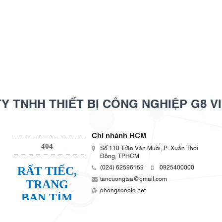
Y TNHH THIẾT BỊ CÔNG NGHIỆP G8 V
Chi nhánh HCM
Số 110 Trần Văn Mười, P. Xuân Thới
Đông, TPHCM
(024) 62596159
0925400000
tancuongtsa@gmail.com
phongsonoto.net