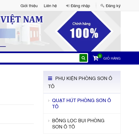
Giới thiệu
Liên hệ
Đăng nhập
Đăng ký
0
GIỎ HÀNG
PHỤ KIỆN PHÒNG SƠN Ô
TÔ
QUẠT HÚT PHÒNG SƠN Ô
TÔ
BÔNG LỌC BỤI PHÒNG
SƠN Ô TÔ