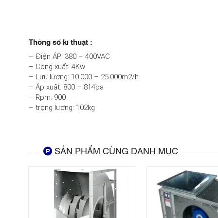
Thông số kĩ thuật :
– Điện ÁP: 380 – 400VAC
– Công xuất: 4Kw
– Lưu lượng: 10.000 – 25.000m2/h
– Áp xuất: 800 – 814pa
– Rpm: 900
– trọng lương: 102kg
SẢN PHẨM CÙNG DANH MỤC