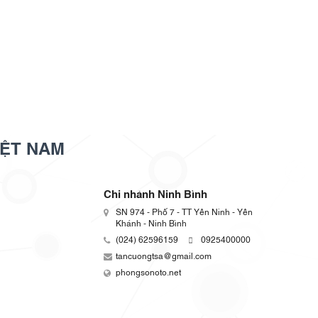
IỆT NAM
Chi nhánh Ninh Bình
SN 974 - Phố 7 - TT Yên Ninh - Yên
Khánh - Ninh Bình
(024) 62596159
0925400000
tancuongtsa@gmail.com
phongsonoto.net