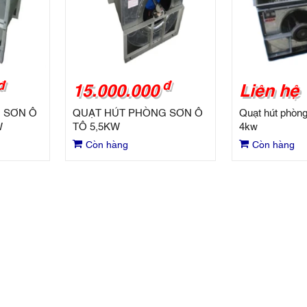
đ
đ
15.000.000
Liên hệ
 SƠN Ô
QUẠT HÚT PHÒNG SƠN Ô
Quạt hút phòng 
W
TÔ 5,5KW
4kw
Còn hàng
Còn hàng