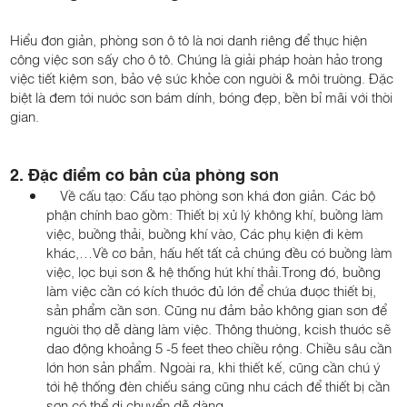
Hiểu đơn giản, phòng sơn ô tô là nơi danh riêng để thực hiện
công việc sơn sấy cho ô tô. Chúng là giải pháp hoàn hảo trong
việc tiết kiệm sơn, bảo vệ sức khỏe con người & môi trường. Đặc
biệt là đem tới nước sơn bám dính, bóng đẹp, bền bỉ mãi với thời
gian.
2. Đặc điểm cơ bản của phòng sơn
Về cấu tạo: Cấu tạo phòng sơn khá đơn giản. Các bộ
phận chính bao gồm: Thiết bị xử lý không khí, buồng làm
việc, buồng thải, buồng khí vào, Các phụ kiện đi kèm
khác,…Về cơ bản, hấu hết tất cả chúng đều có buồng làm
việc, lọc bụi sơn & hệ thống hút khí thải.Trong đó, buồng
làm việc cần có kích thước đủ lớn để chứa được thiết bị,
sản phẩm cần sơn. Cũng nư đảm bảo không gian sơn để
người thợ dễ dàng làm việc. Thông thường, kcish thước sẽ
dao động khoảng 5 -5 feet theo chiều rộng. Chiều sâu cần
lớn hơn sản phẩm. Ngoài ra, khi thiết kế, cũng cần chú ý
tới hệ thống đèn chiếu sáng cũng như cách để thiết bị cần
sơn có thể di chuyển dễ dàng.