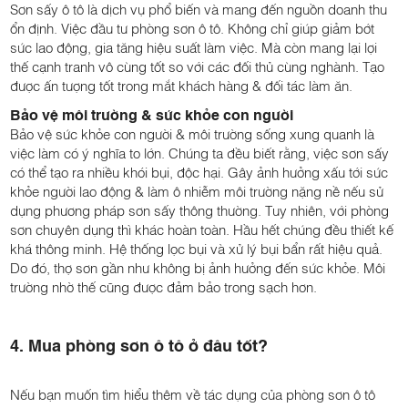
Sơn sấy ô tô là dịch vụ phổ biến và mang đến nguồn doanh thu
ổn định. Việc đầu tư phòng sơn ô tô. Không chỉ giúp giảm bớt
sức lao động, gia tăng hiệu suất làm việc. Mà còn mang lại lợi
thế cạnh tranh vô cùng tốt so với các đối thủ cùng nghành. Tạo
được ấn tượng tốt trong mắt khách hàng & đối tác làm ăn.
Bảo vệ môi trường & sức khỏe con người
Bảo vệ sức khỏe con người & môi trường sống xung quanh là
việc làm có ý nghĩa to lớn. Chúng ta đều biết rằng, việc sơn sấy
có thể tạo ra nhiều khói bụi, độc hại. Gây ảnh hưởng xấu tới sức
khỏe người lao động & làm ô nhiễm môi trường nặng nề nếu sử
dụng phương pháp sơn sấy thông thường. Tuy nhiên, với phòng
sơn chuyên dụng thì khác hoàn toàn. Hầu hết chúng đều thiết kế
khá thông minh. Hệ thống lọc bụi và xử lý bụi bẩn rất hiệu quả.
Do đó, thợ sơn gần như không bị ảnh hưởng đến sức khỏe. Môi
trường nhờ thế cũng được đảm bảo trong sạch hơn.
4. Mua phòng sơn ô tô ở đâu tốt?
Nếu bạn muốn tìm hiểu thêm về tác dụng của phòng sơn ô tô