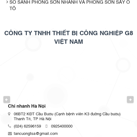
SO SÁNH PHÒNG SƠN NHANH VÀ PHÒNG SƠN SẤY Ô
TÔ
CÔNG TY TNHH THIẾT BỊ CÔNG NGHIỆP G8
VIỆT NAM
PREVIOUS
NEXT
Chi nhánh HCM
ơu)
Số 110 Trần Văn Mười, P. Xuân Thới Đông, TPHCM
(024) 62596159
0925400000
tancuongtsa@gmail.com
phongsonoto.net