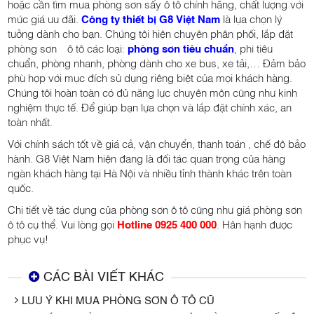
hoặc cần tìm mua phòng sơn sấy ô tô chính hãng, chất lượng với
mức giá ưu đãi.
Công ty thiết bị G8 Việt Nam
là lựa chọn lý
tưởng dành cho bạn. Chúng tôi hiện chuyên phân phối, lắp đặt
phòng sơn ô tô các loại:
phòng sơn tiêu chuẩn
, phi tiêu
chuẩn, phòng nhanh, phòng dành cho xe bus, xe tải,… Đảm bảo
phù hợp với mục đích sử dụng riêng biệt của mọi khách hàng.
Chúng tôi hoàn toàn có đủ năng lực chuyên môn cũng như kinh
nghiệm thực tế. Để giúp bạn lựa chọn và lắp đặt chính xác, an
toàn nhất.
Với chính sách tốt về giá cả, vận chuyển, thanh toán , chế độ bảo
hành. G8 Việt Nam hiện đang là đối tác quan trọng của hàng
ngàn khách hàng tại Hà Nội và nhiều tỉnh thành khác trên toàn
quốc.
Chi tiết về tác dụng của phòng sơn ô tô cũng như giá phòng sơn
ô tô cụ thể. Vui lòng gọi
Hotline 0925 400 000
. Hân hạnh được
phục vụ!
CÁC BÀI VIẾT KHÁC
LƯU Ý KHI MUA PHÒNG SƠN Ô TÔ CŨ