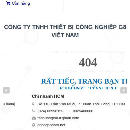
Còn hàng
CÔNG TY TNHH THIẾT BỊ CÔNG NGHIỆP G8
VIỆT NAM
PREVIOUS
NEXT
Chi nhánh HCM
Số 110 Trần Văn Mười, P. Xuân Thới Đông, TPHCM
(024) 62596159
0925400000
tancuongtsa@gmail.com
phongsonoto.net