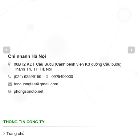
PREVIOUS
NEXT
h Hà Nội
Chi nhánh 
ĐT Cầu Bươu (Cạnh bệnh viên K3 đường Cầu bươu)
Số 110 Trầ
ì, TP Hà Nội
(024) 62596
2596159
0925400000
tancuongts
gtsa@gmail.com
phongsonoto
noto.net
THÔNG TIN CÔNG TY
Trang chủ